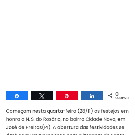
0
Compartilhar
Twittar
Pin
Compartilhar
COMPART.
Começam nesta quarta-feira (28/11) os festejos em
honra a N. S. do Rosário, no bairro Cidade Nova, em
José de Freitas(PI). A abertura das festividades se