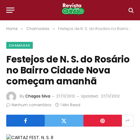
Home
Chamadas
Festejos de N. S. do Rosário no Bairro Cidade Nova começam amanhã
»
»
CHAMADAS
Festejos de N. S. do Rosário
no Bairro Cidade Nova
começam amanhã
By
Chagas Silva
27/11/2012
Updated:
27/11/2012
Nenhum comentário
1 Min Read