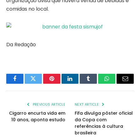
organização avisa que haverá venda de bebidas e
comidas no local.
Da Redação
Facebook
Twitter
Pinterest
LinkedIn
Tumblr
WhatsApp
Email
PREVIOUS ARTICLE
NEXT ARTICLE
Cigarro encurta vida em
Fifa divulga pôster oficial
10 anos, aponta estudo
da Copa com
referências à cultura
brasileira