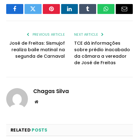
Facebook
Twitter
Pinterest
LinkedIn
Tumblr
WhatsApp
Email
PREVIOUS ARTICLE
NEXT ARTICLE
José de Freitas: Sismujof
TCE dá informações
realiza baile matinal na
sobre prédio inacabado
segunda de Carnaval
da câmara a vereador
de José de Freitas
Chagas Silva
Website
RELATED
POSTS