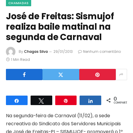
CHAMADAS
José de Freitas: Sismujof
realiza baile matinal na
segunda de Carnaval
By
Chagas Silva
29/01/2013
Nenhum comentário
1 Min Read
0
Compartilhar
Twittar
Pin
Compartilhar
COMPART.
Na segunda-feira de Carnaval (11/02), a sede
recreativa do Sindicato dos Servidores Municipais
de José de Freitas-PI – SISMUJOF- promoverá o 1º