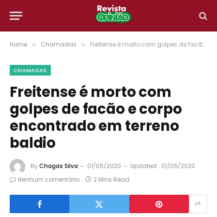
Home
Chamadas
Freitense é morto com golpes de facão e corpo encontrado em terreno baldio
»
»
CHAMADAS
Freitense é morto com
golpes de facão e corpo
encontrado em terreno
baldio
By
Chagas Silva
01/05/2020
Updated:
01/05/2020
Nenhum comentário
2 Mins Read