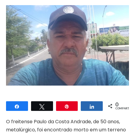
0
Compartilhar
Twittar
Pin
Compartilhar
COMPART.
O freitense Paulo da Costa Andrade, de 50 anos,
metalúrgico, foi encontrado morto em um terreno