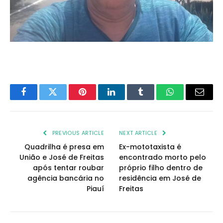
Facebook
Twitter
Pinterest
LinkedIn
Tumblr
WhatsApp
Email
PREVIOUS ARTICLE
NEXT ARTICLE
Quadrilha é presa em
Ex-mototaxista é
União e José de Freitas
encontrado morto pelo
após tentar roubar
próprio filho dentro de
agência bancária no
residência em José de
Piauí
Freitas