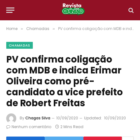
Home
Chamadas
PV confirma coligação com MDB e indica Erimar Oliveira como pré-candidato a vice prefeito de Robert Freitas
»
»
CHAMADAS
PV confirma coligação
com MDB e indica Erimar
Oliveira como pré-
candidato a vice prefeito
de Robert Freitas
By
Chagas Silva
10/09/2020
Updated:
10/09/2020
Nenhum comentário
2 Mins Read