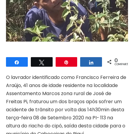
0
Compartilhar
Twittar
Pin
Compartilhar
COMPART.
O lavrador identificado como Francisco Ferreira de
Araújo, 41 anos de idade residente na localidade
Assentamento Marcos zona rural de José de
Freitas Pi, fraturou um dos braços após sofrer um
acidente de trânsito por volta das 14h30min desta
terça-feira 08 de Setembro 2020 na PI- 113 na
altura do riacho do cipó, saída desta cidade para o
município de Cabeceiras do Piauí.