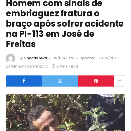
Homem com sinais de
embriaguez fratura o
braço após sofrer acidente
na PI-113 em José de
Freitas
By
Chagas Silva
09/09/2020
Updated:
12/09/2020
Nenhum comentário
2 Mins Read