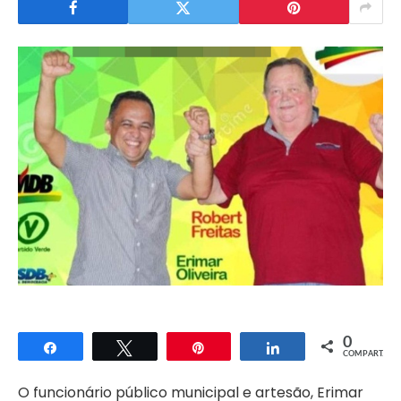
0
Compartilhar
Twittar
Pin
Compartilhar
COMPART.
O funcionário público municipal e artesão, Erimar