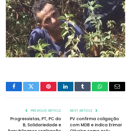
Facebook
Twitter
Pinterest
LinkedIn
Tumblr
WhatsApp
Email
PREVIOUS ARTICLE
NEXT ARTICLE
Progressistas, PT, PC do
PV confirma coligação
B, Solidariedade e
com MDB e indica Erimar