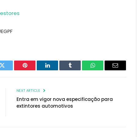
GPF
k
Twitter
Pinterest
LinkedIn
Tumblr
WhatsApp
Email
NEXT ARTICLE
Entra em vigor nova especificação para
extintores automotivos