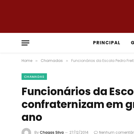
PRINCIPAL
Home
Chamadas
Funcionários da Escola Pedro Fre
»
»
CHAMADAS
Funcionários da Escol
confraternizam em gr
ano
By
Chagas Silva
27/12/2014
Nenhum comentár