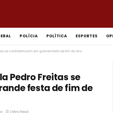
GERAL
POLÍCIA
POLÍTICA
ESPORTES
OP
itas se confraternizam em grande festa de fim de ano
a Pedro Freitas se
ande festa de fim de
io
2 Mins Read