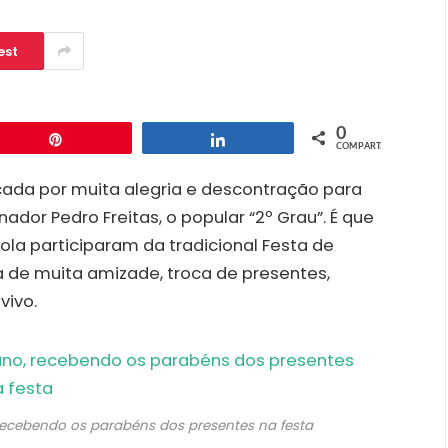
est
0
Pin
Compartilhar
COMPART.
rcada por muita alegria e descontração para
ador Pedro Freitas, o popular “2º Grau”. É que
ola participaram da tradicional Festa de
 de muita amizade, troca de presentes,
vivo.
 recebendo os parabéns dos presentes na festa