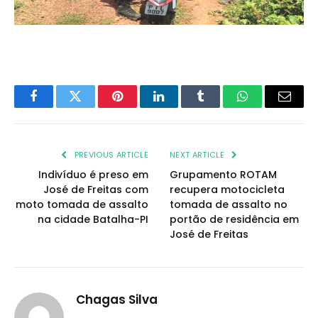
Facebook
Twitter
Pinterest
LinkedIn
Tumblr
WhatsApp
Email
PREVIOUS ARTICLE
NEXT ARTICLE
Indivíduo é preso em
Grupamento ROTAM
José de Freitas com
recupera motocicleta
moto tomada de assalto
tomada de assalto no
na cidade Batalha-PI
portão de residência em
José de Freitas
Chagas Silva