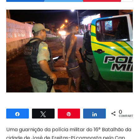
0
Compartilhar
Twittar
Pin
Compartilhar
COMPART.
Uma guarnição da polícia militar do 16° Batalhão da
cidade de José de Freitas-PI,composta pelo Cap.