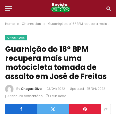
Home
Chamadas
Guarnição do 16° BPM recupera mais uma motocicleta tomada de assalto em José de Freitas
»
»
CHAMADAS
Guarnição do 16° BPM
recupera mais uma
motocicleta tomada de
assalto em José de Freitas
By
Chagas Silva
23/04/2022
Updated:
25/04/2022
Nenhum comentário
1 Min Read