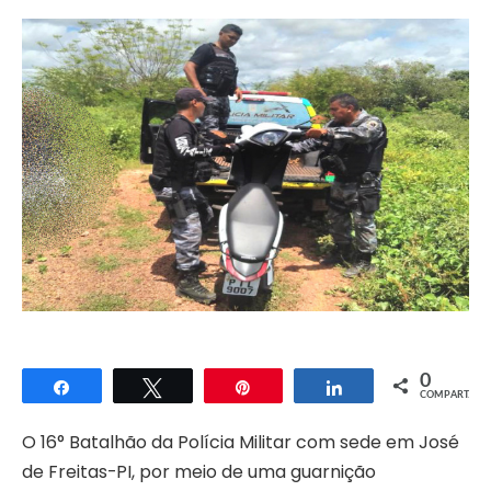
0
Compartilhar
Twittar
Pin
Compartilhar
COMPART.
O 16° Batalhão da Polícia Militar com sede em José
de Freitas-PI, por meio de uma guarnição