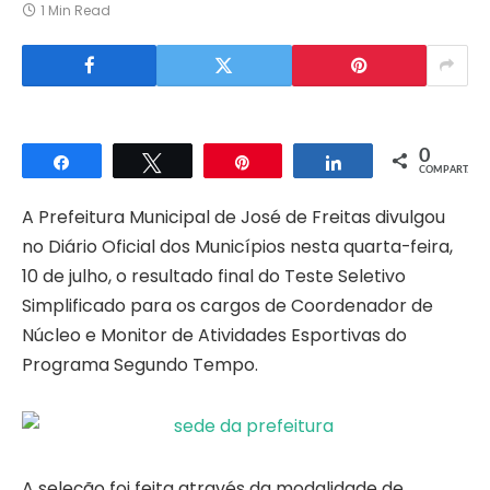
1 Min Read
0
Compartilhar
Twittar
Pin
Compartilhar
COMPART.
A Prefeitura Municipal de José de Freitas divulgou
no Diário Oficial dos Municípios nesta quarta-feira,
10 de julho, o resultado final do Teste Seletivo
Simplificado para os cargos de Coordenador de
Núcleo e Monitor de Atividades Esportivas do
Programa Segundo Tempo.
A seleção foi feita através da modalidade de