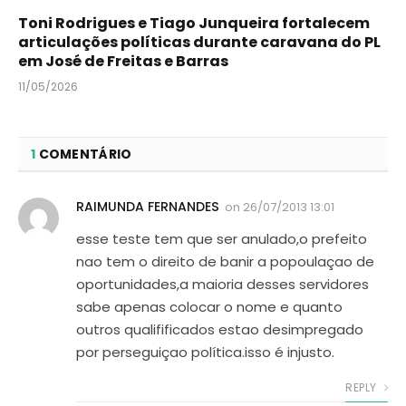
Toni Rodrigues e Tiago Junqueira fortalecem
articulações políticas durante caravana do PL
em José de Freitas e Barras
11/05/2026
1
COMENTÁRIO
RAIMUNDA FERNANDES
on
26/07/2013 13:01
esse teste tem que ser anulado,o prefeito
nao tem o direito de banir a popoulaçao de
oportunidades,a maioria desses servidores
sabe apenas colocar o nome e quanto
outros qualifificados estao desimpregado
por perseguiçao política.isso é injusto.
REPLY