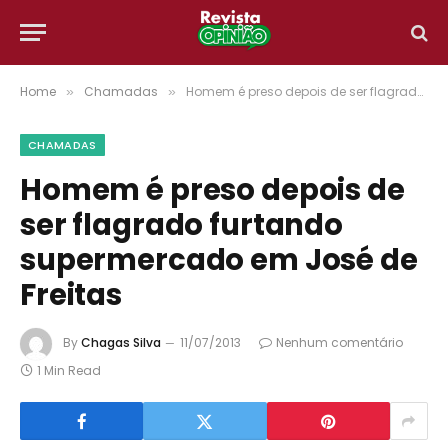
Home
Chamadas
Homem é preso depois de ser flagrado furtando supermercado em José de Freitas
»
»
CHAMADAS
Homem é preso depois de
ser flagrado furtando
supermercado em José de
Freitas
By
Chagas Silva
11/07/2013
Nenhum comentário
1 Min Read