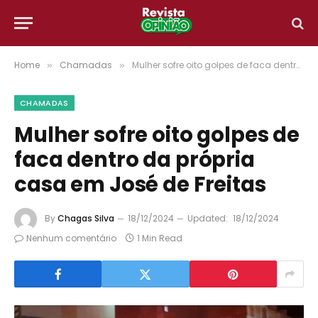
Home
Chamadas
Mulher sofre oito golpes de faca dentro da própria casa em José de Freitas
»
»
CHAMADAS
Mulher sofre oito golpes de
faca dentro da própria
casa em José de Freitas
By
Chagas Silva
18/12/2024
Updated:
18/12/2024
Nenhum comentário
1 Min Read