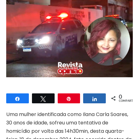
0
Compartilhar
Twittar
Pin
Compartilhar
COMPART.
Uma mulher identificada como Ilana Carla Soares,
30 anos de idade, sofreu uma tentativa de
homicídio por volta das 14h30min, desta quarta-