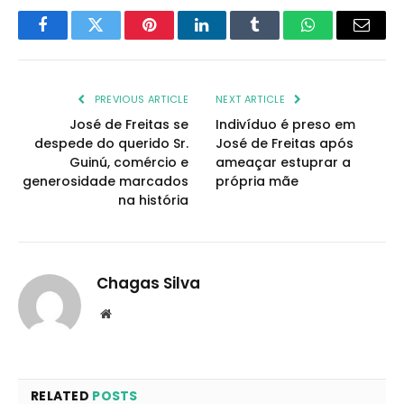
Facebook
Twitter
Pinterest
LinkedIn
Tumblr
WhatsApp
Email
PREVIOUS ARTICLE
NEXT ARTICLE
José de Freitas se
Indivíduo é preso em
despede do querido Sr.
José de Freitas após
Guinú, comércio e
ameaçar estuprar a
generosidade marcados
própria mãe
na história
Chagas Silva
Website
RELATED
POSTS