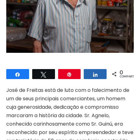
0
Compartilhar
Twittar
Pin
Compartilhar
COMPART.
José de Freitas está de luto com o falecimento de
um de seus principais comerciantes, um homem
cuja generosidade, dedicação e compromisso
marcaram a história da cidade. Sr. Agnelo,
conhecido carinhosamente como Sr. Guinú, era
reconhecido por seu espírito empreendedor e teve