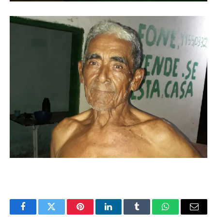
Facebook
Twitter
Pinterest
LinkedIn
Tumblr
WhatsApp
Email