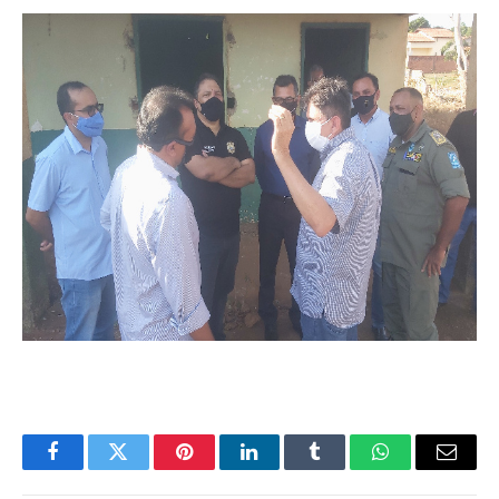
Facebook
Twitter
Pinterest
LinkedIn
Tumblr
WhatsApp
Email