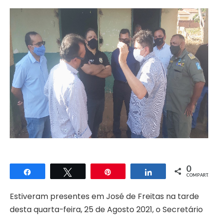
0
Compartilhar
Twittar
Pin
Compartilhar
COMPART.
Estiveram presentes em José de Freitas na tarde
desta quarta-feira, 25 de Agosto 2021, o Secretário