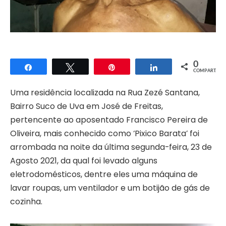
0
Compartilhar
Twittar
Pin
Compartilhar
COMPART.
Uma residência localizada na Rua Zezé Santana,
Bairro Suco de Uva em José de Freitas,
pertencente ao aposentado Francisco Pereira de
Oliveira, mais conhecido como ‘Pixico Barata’ foi
arrombada na noite da última segunda-feira, 23 de
Agosto 2021, da qual foi levado alguns
eletrodomésticos, dentre eles uma máquina de
lavar roupas, um ventilador e um botijão de gás de
cozinha.