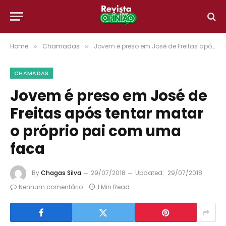
Home
Chamadas
Jovem é preso em José de Freitas após tentar matar o próprio pai com uma faca
»
»
CHAMADAS
Jovem é preso em José de
Freitas após tentar matar
o próprio pai com uma
faca
By
Chagas Silva
29/07/2018
Updated:
29/07/2018
Nenhum comentário
1 Min Read