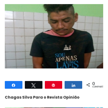
0
Compartilhar
Twittar
Pin
Compartilhar
COMPART.
Chagas Silva Para o Revista Opinião