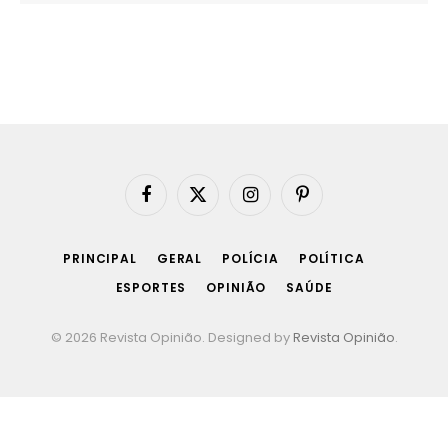
Facebook
X
Instagram
Pinterest
(Twitter)
PRINCIPAL
GERAL
POLÍCIA
POLÍTICA
ESPORTES
OPINIÃO
SAÚDE
© 2026 Revista Opinião. Designed by
Revista Opinião
.