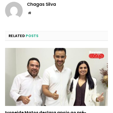
Chagas Silva
Website
RELATED
POSTS
Ivoneide Matos declara apoio ao pré-