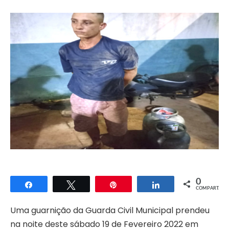
0
Compartilhar
Twittar
Pin
Compartilhar
COMPART.
Uma guarnição da Guarda Civil Municipal prendeu
na noite deste sábado 19 de Fevereiro 2022 em