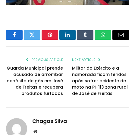
Facebook
Twitter
Pinterest
LinkedIn
Tumblr
WhatsApp
Email
PREVIOUS ARTICLE
NEXT ARTICLE
Guarda Municipal prende
Militar do Exército e a
acusado de arrombar
namorada ficam feridos
depósito de gás em José
após sofrer acidente de
de Freitas e recupera
moto na PI-113 zona rural
produtos furtados
de José de Freitas
Chagas Silva
Website