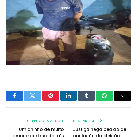
Facebook
Twitter
Pinterest
LinkedIn
Tumblr
WhatsApp
Email
PREVIOUS ARTICLE
NEXT ARTICLE
Um aninho de muito
Justiça nega pedido de
amor e carinho de Luís
anulação da eleição