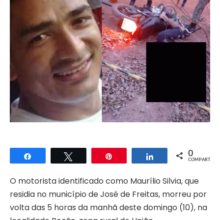
0
Compartilhar
Twittar
Pin
Compartilhar
COMPART.
O motorista identificado como Maurílio Silvia, que
residia no município de José de Freitas, morreu por
volta das 5 horas da manhã deste domingo (10), na