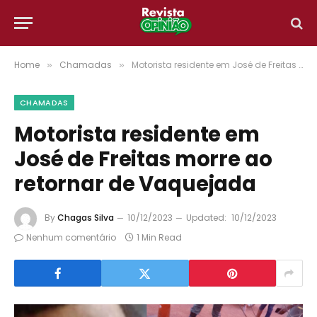
Home
Chamadas
Motorista residente em José de Freitas morre ao retornar de Vaquejada
»
»
CHAMADAS
Motorista residente em
José de Freitas morre ao
retornar de Vaquejada
By
Chagas Silva
10/12/2023
Updated:
10/12/2023
Nenhum comentário
1 Min Read