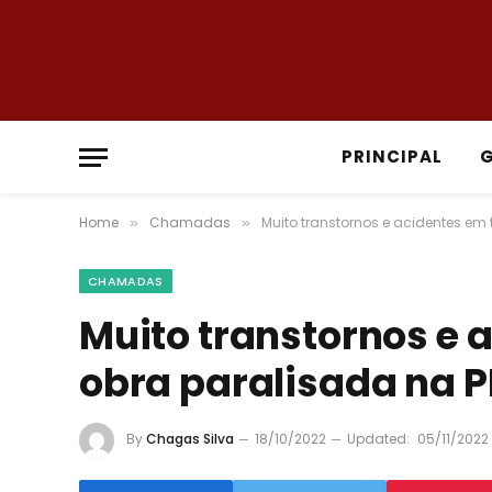
PRINCIPAL
Home
Chamadas
Muito transtornos e acidentes em 
»
»
CHAMADAS
Muito transtornos e 
obra paralisada na PI
By
Chagas Silva
18/10/2022
Updated:
05/11/2022