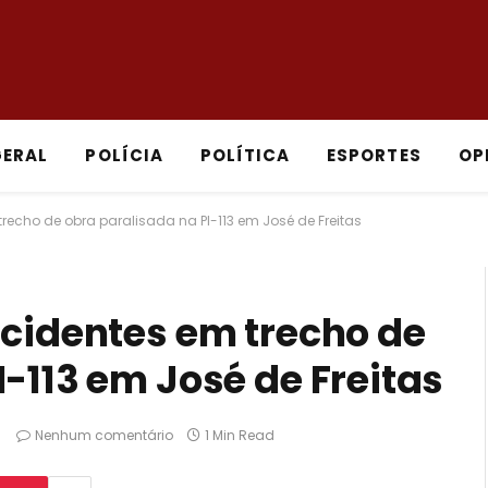
GERAL
POLÍCIA
POLÍTICA
ESPORTES
OP
trecho de obra paralisada na PI-113 em José de Freitas
acidentes em trecho de
-113 em José de Freitas
Nenhum comentário
1 Min Read