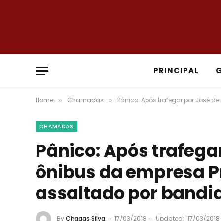
PRINCIPAL
Home
Chamadas
Pânico: Após trafegar por José de
»
»
CHAMADAS
Pânico: Após trafegar
ônibus da empresa Pr
assaltado por bandi
By
Chagas Silva
17/03/2018
Updated:
17/03/2018