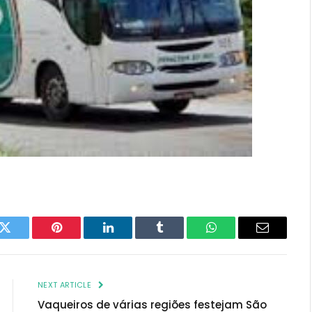
k
Twitter
Pinterest
LinkedIn
Tumblr
WhatsApp
Email
NEXT ARTICLE
Vaqueiros de várias regiões festejam São