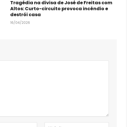
Tragédia na divisa de José de Freitas com
Altos: Curto-circuito provoca incêndio e
destrói casa
16/04/2026