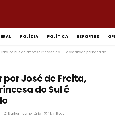
GERAL
POLÍCIA
POLÍTICA
ESPORTES
OP
 Freita, ônibus da empresa Princesa do Sul é assaltado por bandido
 por José de Freita,
incesa do Sul é
do
Nenhum comentário
1 Min Read