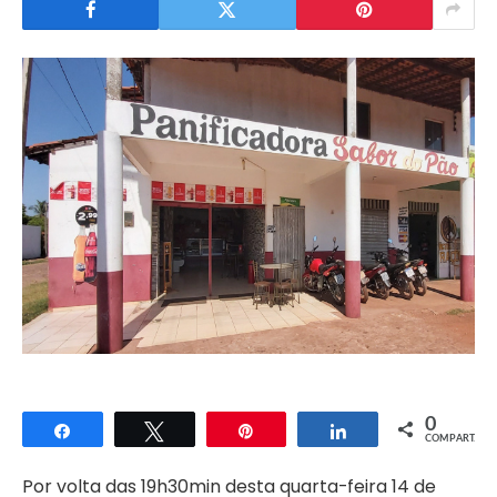
0
Compartilhar
Twittar
Pin
Compartilhar
COMPART.
Por volta das 19h30min desta quarta-feira 14 de