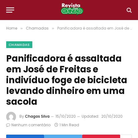
Home
Chamadas
Panificadora é assaltada em José de Freitas e indivíduo foge de bicicleta levando dinheiro em uma sacola
»
»
CHAMADAS
Panificadora é assaltada
em José de Freitas e
indivíduo foge de bicicleta
levando dinheiro em uma
sacola
By
Chagas Silva
15/10/2020
Updated:
20/10/2020
Nenhum comentário
1 Min Read