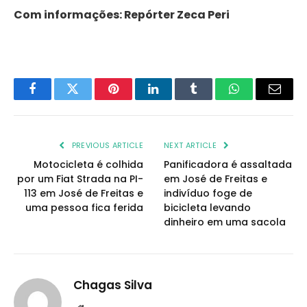
Com informações: Repórter Zeca Peri
Facebook
Twitter
Pinterest
LinkedIn
Tumblr
WhatsApp
Email
PREVIOUS ARTICLE
NEXT ARTICLE
Motocicleta é colhida
Panificadora é assaltada
por um Fiat Strada na PI-
em José de Freitas e
113 em José de Freitas e
indivíduo foge de
uma pessoa fica ferida
bicicleta levando
dinheiro em uma sacola
Chagas Silva