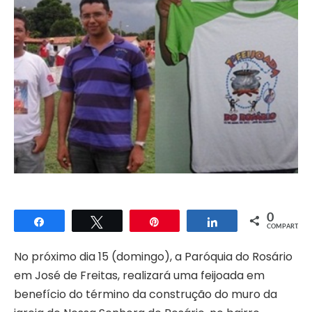
0
Compartilhar
Twittar
Pin
Compartilhar
COMPART.
No próximo dia 15 (domingo), a Paróquia do Rosário
em José de Freitas, realizará uma feijoada em
benefício do término da construção do muro da