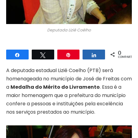
Deputada Liziê Coêlho
0
Compartilhar
Twittar
Pin
Compartilhar
COMPART.
A deputada estadual Liziê Coelho (PTB) será
homenageada no município de José de Freitas com
a
Medalha do Mérito do Livramento
. Essa é a
maior homenagem que a prefeitura do município
confere a pessoas e instituições pela excelência
nos serviços prestados ao município.