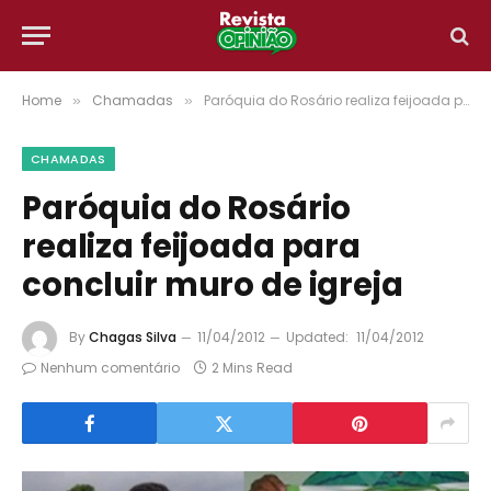
Home
Chamadas
Paróquia do Rosário realiza feijoada para concluir muro de igreja
»
»
CHAMADAS
Paróquia do Rosário
realiza feijoada para
concluir muro de igreja
By
Chagas Silva
11/04/2012
Updated:
11/04/2012
Nenhum comentário
2 Mins Read