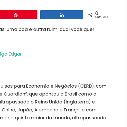
0
Pin
Compartilhar
COMPART.
as: uma boa e outra ruim, qual você quer
squisas para Economia e Negócios (CERB), com
e Guardian”, que apontou o Brasil como a
trapassado o Reino Unido (Inglaterra) e
, China, Japão, Alemanha e França, e com
rnar a quinta maior do mundo, ultrapassando