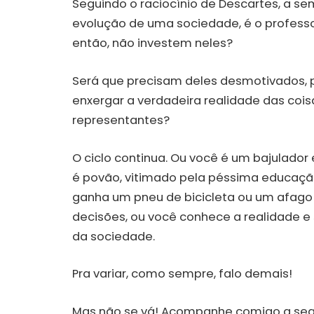
Seguindo o raciocínio de Descartes, a s
evolução de uma sociedade, é o professo
então, não investem neles?
Será que precisam deles desmotivados,
enxergar a verdadeira realidade das c
representantes?
O ciclo continua. Ou você é um bajulado
é povão, vitimado pela péssima educaç
ganha um pneu de bicicleta ou um afago
decisões, ou você conhece a realidade e
da sociedade.
Pra variar, como sempre, falo demais!
Mas não se vá! Acompanhe comigo a segu