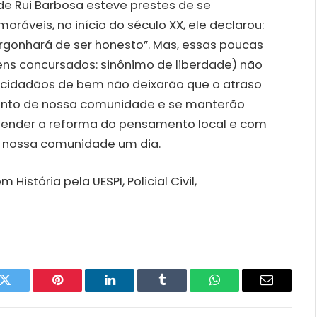
de Rui Barbosa esteve prestes de se
ráveis, no início do século XX, ele declarou:
gonhará de ser honesto”. Mas, essas poucas
ens concursados: sinônimo de liberdade) não
 cidadãos de bem não deixarão que o atraso
ento de nossa comunidade e se manterão
eender a reforma do pensamento local e com
à nossa comunidade um dia.
istória pela UESPI, Policial Civil,
k
Twitter
Pinterest
LinkedIn
Tumblr
WhatsApp
Email