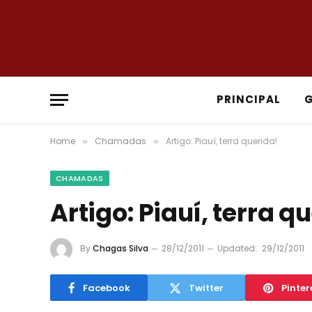
PRINCIPAL
Home
Chamadas
Artigo: Piauí, terra querida!
»
»
CHAMADAS
Artigo: Piauí, terra q
By
Chagas Silva
28/12/2011
Updated:
29/12/2011
Facebook
Twitter
Pinter