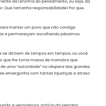
emente da reforma do pensamento, ou seja, da
r. Que tamanha responsabilidade! Por que,
 para manter um povo que não consiga
oisas e permaneçam escolhendo péssimos
r e se dá bem de tempos em tempos, ou você
ão que lhe torna massa de manobra que
 de uma “autoridade” na véspera das grandes
 se envergonha com tantas injustiças e atraso
nda, e vergonhosa, notícia da semana.