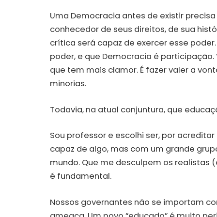
Uma Democracia antes de existir precis
conhecedor de seus direitos, de sua hist
crítica será capaz de exercer esse pode
poder, e que Democracia é participação. 
que tem mais clamor. É fazer valer a von
minorias.
Todavia, na atual conjuntura, que educa
Sou professor e escolhi ser, por acredit
capaz de algo, mas com um grande grupo
mundo. Que me desculpem os realistas (e
é fundamental.
Nossos governantes não se importam com
ameaça. Um povo “educado” é muito perig