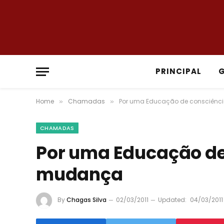
PRINCIPAL
Home
Chamadas
Por uma Educação de consciênc
»
»
CHAMADAS
Por uma Educação de
mudança
By
Chagas Silva
02/03/2011
Updated:
04/03/2011