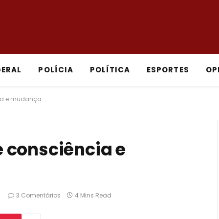
GERAL
POLÍCIA
POLÍTICA
ESPORTES
OP
ia e mudança
 consciência e
3 Comentários
4 Mins Read