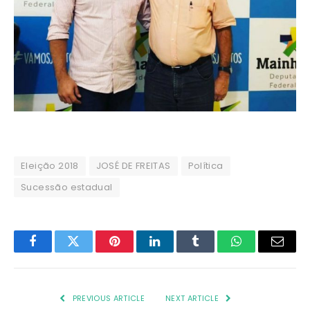
Eleição 2018
JOSÉ DE FREITAS
Política
Sucessão estadual
Facebook
Twitter
Pinterest
LinkedIn
Tumblr
WhatsApp
Email
PREVIOUS ARTICLE
NEXT ARTICLE