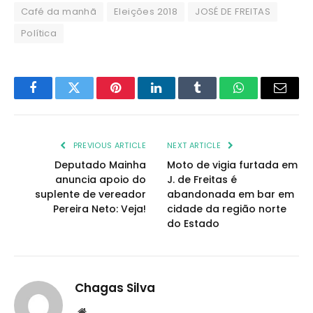
Café da manhã
Eleições 2018
JOSÉ DE FREITAS
Política
Facebook
Twitter
Pinterest
LinkedIn
Tumblr
WhatsApp
Email
PREVIOUS ARTICLE
NEXT ARTICLE
Deputado Mainha
Moto de vigia furtada em
anuncia apoio do
J. de Freitas é
suplente de vereador
abandonada em bar em
Pereira Neto: Veja!
cidade da região norte
do Estado
Chagas Silva
Website