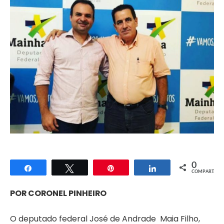
0
Compartilhar
Twittar
Pin
Compartilhar
COMPART.
POR CORONEL PINHEIRO
O deputado federal José de Andrade Maia Filho,