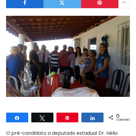
0
Compartilhar
Twittar
Pin
Compartilhar
COMPART.
O pré-candidato a deputado estadual Dr. Hélio