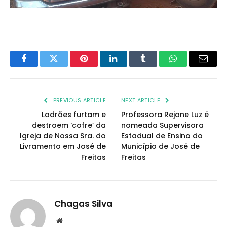
Facebook
Twitter
Pinterest
LinkedIn
Tumblr
WhatsApp
Email
PREVIOUS ARTICLE
NEXT ARTICLE
Ladrões furtam e
Professora Rejane Luz é
destroem ‘cofre’ da
nomeada Supervisora
Igreja de Nossa Sra. do
Estadual de Ensino do
Livramento em José de
Município de José de
Freitas
Freitas
Chagas Silva
Website