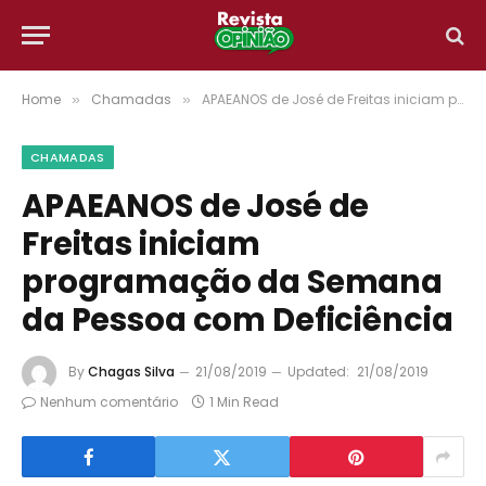
Home
Chamadas
APAEANOS de José de Freitas iniciam programação da Semana da Pessoa com Deficiência
»
»
CHAMADAS
APAEANOS de José de
Freitas iniciam
programação da Semana
da Pessoa com Deficiência
By
Chagas Silva
21/08/2019
Updated:
21/08/2019
Nenhum comentário
1 Min Read