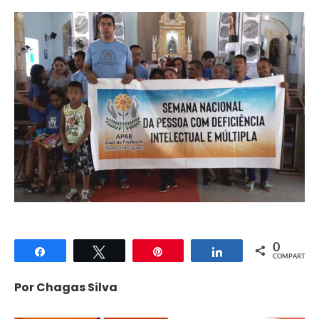
0
Compartilhar
Twittar
Pin
Compartilhar
COMPART.
Por Chagas Silva