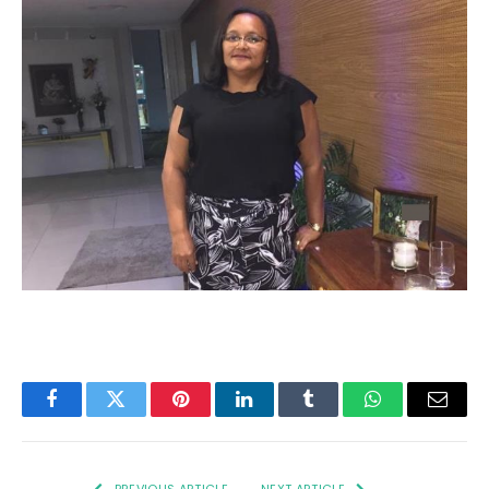
Facebook
Twitter
Pinterest
LinkedIn
Tumblr
WhatsApp
Email