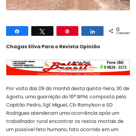
0
Compartilhar
Twittar
Pin
Compartilhar
COMPART.
Chagas Silva Para o Revista Opinião
Por volta das 09 da manhã desta quinta-feira, 30 de
Agosto, uma guarnição do 16° BPM, composta pelo
Capitão Pedro, Sgt Miguel, Cb Ramylson e SD
Rodrigues atenderam uma ocorrência após um
trabalhador rural encontrar os restos mortais de
um possível feto humano, fato ocorrido em um