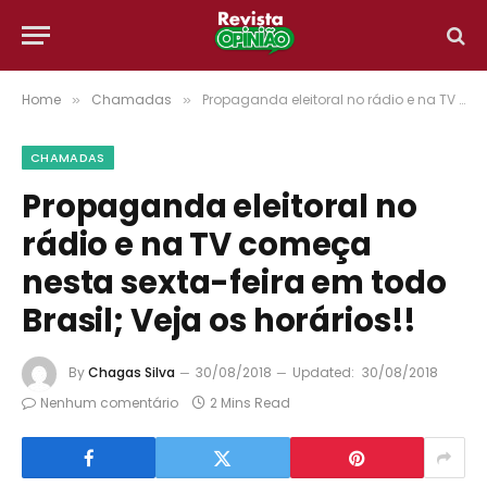
Home
Chamadas
Propaganda eleitoral no rádio e na TV começa nesta sexta-feira em todo Brasil; Veja os horários!!
»
»
CHAMADAS
Propaganda eleitoral no
rádio e na TV começa
nesta sexta-feira em todo
Brasil; Veja os horários!!
By
Chagas Silva
30/08/2018
Updated:
30/08/2018
Nenhum comentário
2 Mins Read