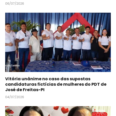
06/07/2026
Vitória unânime no caso das supostas
candidaturas fictícias de mulheres do PDT de
José de Freitas-PI
04/07/2026