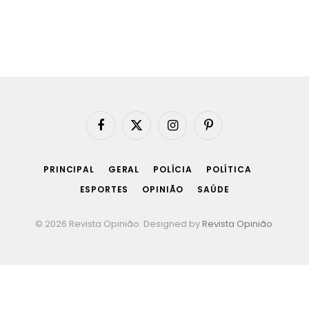
Facebook
X
Instagram
Pinterest
(Twitter)
PRINCIPAL
GERAL
POLÍCIA
POLÍTICA
ESPORTES
OPINIÃO
SAÚDE
© 2026 Revista Opinião. Designed by
Revista Opinião
.