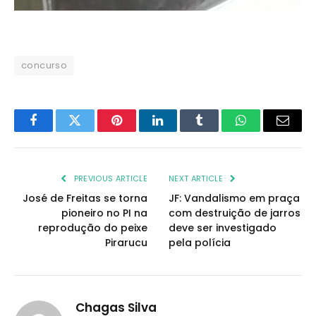
concurso
Facebook
Twitter
Pinterest
LinkedIn
Tumblr
WhatsApp
Email
PREVIOUS ARTICLE
NEXT ARTICLE
José de Freitas se torna
JF: Vandalismo em praça
pioneiro no PI na
com destruição de jarros
reprodução do peixe
deve ser investigado
Pirarucu
pela polícia
Chagas Silva