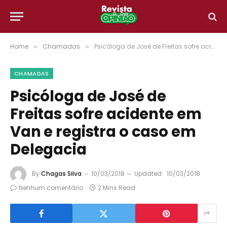
Home
Chamadas
Psicóloga de José de Freitas sofre acidente em Van e registra o caso em Delegacia
»
»
CHAMADAS
Psicóloga de José de
Freitas sofre acidente em
Van e registra o caso em
Delegacia
By
Chagas Silva
10/03/2018
Updated:
10/03/2018
Nenhum comentário
2 Mins Read