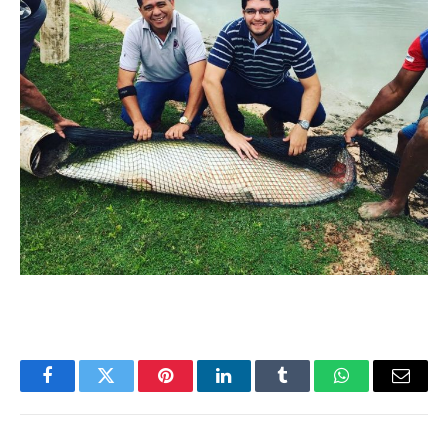
Facebook
Twitter
Pinterest
LinkedIn
Tumblr
WhatsApp
Email