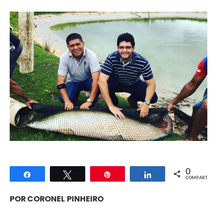
0
Compartilhar
Twittar
Pin
Compartilhar
COMPART.
POR CORONEL
PINHEIRO