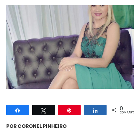
0
Compartilhar
Twittar
Pin
Compartilhar
COMPART.
POR CORONEL PINHEIRO