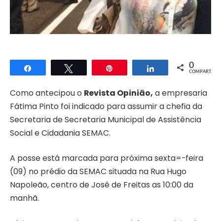
0
Compartilhar
Twittar
Pin
Compartilhar
COMPART.
Como antecipou o
Revista Opinião,
a empresaria
Fátima Pinto foi indicado para assumir a chefia da
Secretaria de Secretaria Municipal de Assistência
Social e Cidadania SEMAC.
A posse está marcada para próxima sexta=-feira
(09) no prédio da SEMAC situada na Rua Hugo
Napoleão, centro de José de Freitas as 10:00 da
manhã.