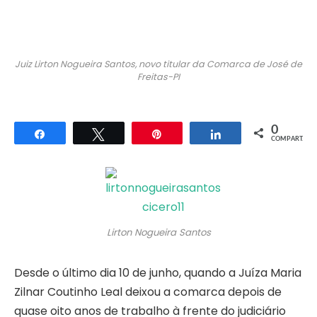
Juiz Lirton Nogueira Santos, novo titular da Comarca de José de
Freitas-PI
0
Compartilhar
Twittar
Pin
Compartilhar
COMPART.
Lirton Nogueira Santos
Desde o último dia 10 de junho, quando a Juíza Maria
Zilnar Coutinho Leal deixou a comarca depois de
quase oito anos de trabalho à frente do judiciário