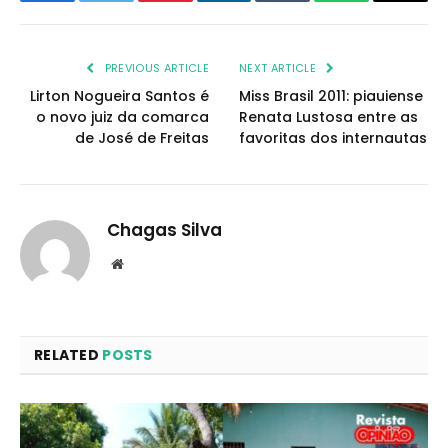
Facebook
Twitter
Pinterest
LinkedIn
Tumblr
WhatsApp
Email
PREVIOUS ARTICLE
NEXT ARTICLE
Lirton Nogueira Santos é
Miss Brasil 2011: piauiense
o novo juiz da comarca
Renata Lustosa entre as
de José de Freitas
favoritas dos internautas
Chagas Silva
Website
RELATED
POSTS