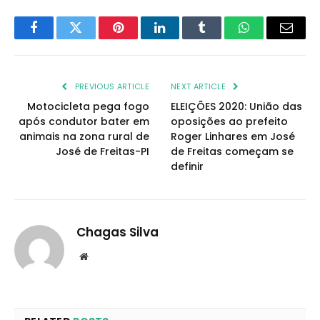
Facebook
Twitter
Pinterest
LinkedIn
Tumblr
WhatsApp
Email
PREVIOUS ARTICLE
NEXT ARTICLE
Motocicleta pega fogo
ELEIÇÕES 2020: União das
após condutor bater em
oposições ao prefeito
animais na zona rural de
Roger Linhares em José
José de Freitas-PI
de Freitas começam se
definir
Chagas Silva
Website