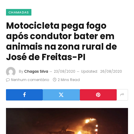
CHAMADAS
Motocicleta pega fogo
após condutor bater em
animais na zona rural de
José de Freitas-PI
By
Chagas Silva
23/08/2020
Updated:
26/08/2020
Nenhum comentário
2 Mins Read