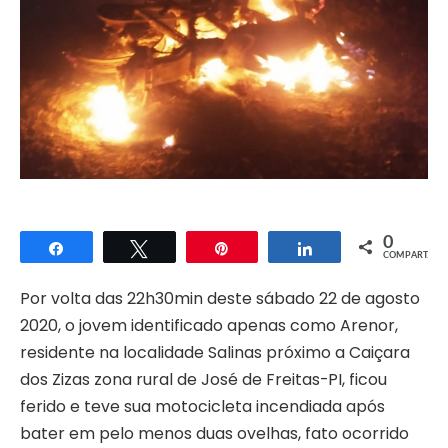
0
Compartilhar
Twittar
Pin
Compartilhar
COMPART.
Por volta das 22h30min deste sábado 22 de agosto
2020, o jovem identificado apenas como Arenor,
residente na localidade Salinas próximo a Caiçara
dos Zizas zona rural de José de Freitas-PI, ficou
ferido e teve sua motocicleta incendiada após
bater em pelo menos duas ovelhas, fato ocorrido