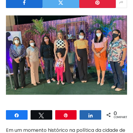
0
Compartilhar
Twittar
Pin
Compartilhar
COMPART.
Em um momento histórico na política da cidade de