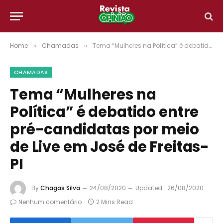
Home
Chamadas
Tema “Mulheres na Política” é debatido entre pré-candidatas por meio de Live em José de Freitas-PI
»
»
CHAMADAS
Tema “Mulheres na
Política” é debatido entre
pré-candidatas por meio
de Live em José de Freitas-
PI
By
Chagas Silva
24/08/2020
Updated:
26/08/2020
Nenhum comentário
2 Mins Read