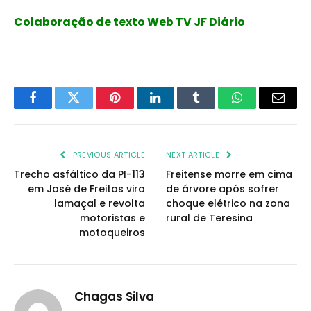
Colaboração de texto Web TV JF Diário
Facebook
Twitter
Pinterest
LinkedIn
Tumblr
WhatsApp
Email
PREVIOUS ARTICLE
NEXT ARTICLE
Trecho asfáltico da PI-113
Freitense morre em cima
em José de Freitas vira
de árvore após sofrer
lamaçal e revolta
choque elétrico na zona
motoristas e
rural de Teresina
motoqueiros
Chagas Silva