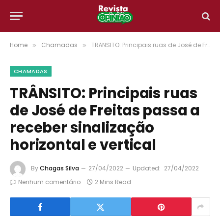
Home
Chamadas
TRÂNSITO: Principais ruas de José de Freitas passa a receber sinalização horizontal e vertical
»
»
CHAMADAS
TRÂNSITO: Principais ruas
de José de Freitas passa a
receber sinalização
horizontal e vertical
By
Chagas Silva
27/04/2022
Updated:
27/04/2022
Nenhum comentário
2 Mins Read