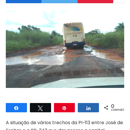
0
Compartilhar
Twittar
Pin
Compartilhar
COMPART.
A situação de vários trechos da PI-113 entre José de