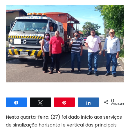
0
Compartilhar
Twittar
Pin
Compartilhar
COMPART.
Nesta quarta-feira, (27) foi dado início aos serviços
de sinalização horizontal e vertical das principais