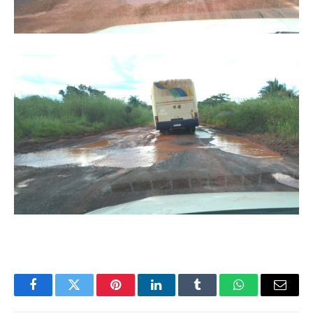
Facebook
Twitter
Pinterest
LinkedIn
Tumblr
WhatsApp
Email