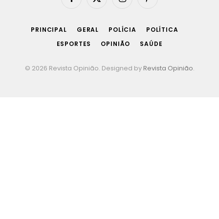
Facebook
X
Instagram
Pinterest
(Twitter)
PRINCIPAL
GERAL
POLÍCIA
POLÍTICA
ESPORTES
OPINIÃO
SAÚDE
© 2026 Revista Opinião. Designed by
Revista Opinião
.