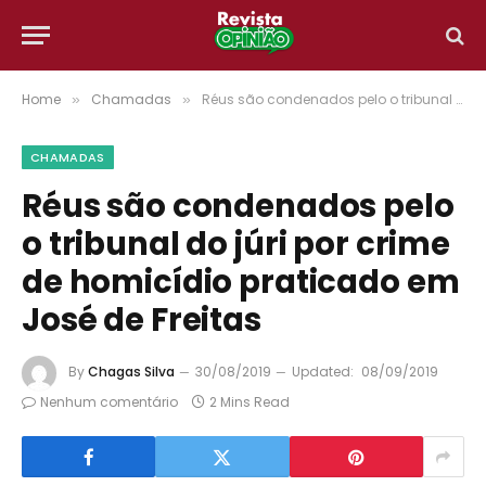
Home
Chamadas
Réus são condenados pelo o tribunal do júri por crime de homicídio praticado em José de Freitas
»
»
CHAMADAS
Réus são condenados pelo
o tribunal do júri por crime
de homicídio praticado em
José de Freitas
By
Chagas Silva
30/08/2019
Updated:
08/09/2019
Nenhum comentário
2 Mins Read