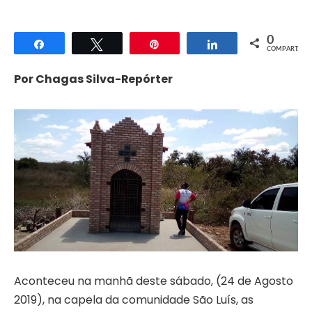
0
Compartilhar
Twittar
Pin
Compartilhar
COMPART.
Por Chagas Silva-Repórter
Aconteceu na manhã deste sábado, (24 de Agosto
2019), na capela da comunidade São Luís, as