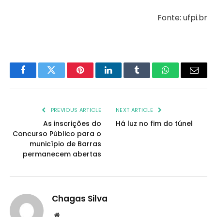
Fonte: ufpi.br
Facebook
Twitter
Pinterest
LinkedIn
Tumblr
WhatsApp
Email
PREVIOUS ARTICLE
NEXT ARTICLE
As inscrições do
Há luz no fim do túnel
Concurso Público para o
município de Barras
permanecem abertas
Chagas Silva
Website