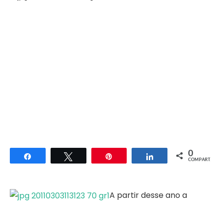
0
Compartilhar
Twittar
Pin
Compartilhar
COMPART.
A partir desse ano a