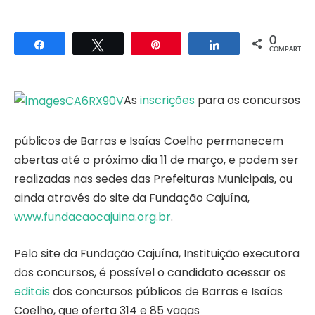
0
Compartilhar
Twittar
Pin
Compartilhar
COMPART.
As
inscrições
para os concursos
públicos de Barras e Isaías Coelho permanecem
abertas até o próximo dia 11 de março, e podem ser
realizadas nas sedes das Prefeituras Municipais, ou
ainda através do site da Fundação Cajuína,
www.fundacaocajuina.org.br
.
Pelo site da Fundação Cajuína, Instituição executora
dos concursos, é possível o candidato acessar os
editais
dos concursos públicos de Barras e Isaías
Coelho, que oferta 314 e 85 vagas