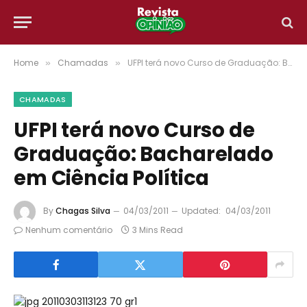
Home
Chamadas
UFPI terá novo Curso de Graduação: Bacharelado em Ciência Política
»
»
CHAMADAS
UFPI terá novo Curso de
Graduação: Bacharelado
em Ciência Política
By
Chagas Silva
04/03/2011
Updated:
04/03/2011
Nenhum comentário
3 Mins Read