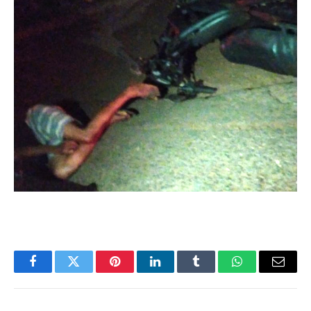
Facebook
Twitter
Pinterest
LinkedIn
Tumblr
WhatsApp
Email