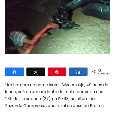
0
Compartilhar
Twittar
Pin
Compartilhar
COMPART.
Um homem de nome Isaías Silva Araújo, 49 anos de
idade, sofreu um acidente de moto por volta das
23h deste sábado (27) na PI-113, na altura da
Fazenda Campinas, zona rural de José de Freitas.