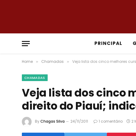
PRINCIPAL
Home
Chamadas
Veja lista dos cinco melhores cur
»
»
CHAMADAS
Veja lista dos cinco 
direito do Piauí; ind
By
Chagas Silva
24/11/2011
1 comentário
2 