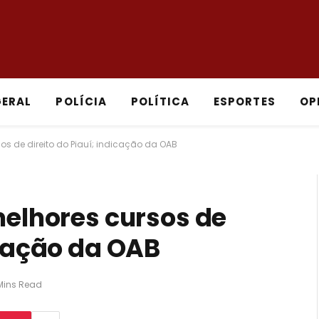
GERAL
POLÍCIA
POLÍTICA
ESPORTES
OP
sos de direito do Piauí; indicação da OAB
melhores cursos de
icação da OAB
Mins Read