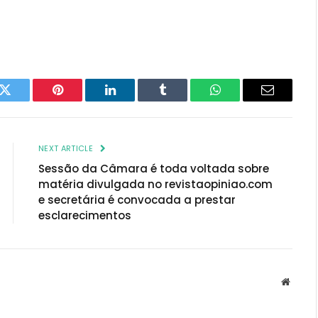
k
Twitter
Pinterest
LinkedIn
Tumblr
WhatsApp
Email
NEXT ARTICLE
Sessão da Câmara é toda voltada sobre
matéria divulgada no revistaopiniao.com
e secretária é convocada a prestar
esclarecimentos
Websit