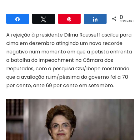
0
Compartilhar
Twittar
Pin
Compartilhar
COMPART.
A rejeição à presidente Dilma Rousseff oscilou para
cima em dezembro atingindo um novo recorde
negativo num momento em que a petista enfrenta
a batalha do impeachment na Câmara dos
Deputados, com a pesquisa CNI/Ibope mostrando
que a avaliação ruim/péssima do governo foi a 70
por cento, ante 69 por cento em setembro.