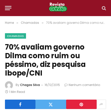
Home
Chamadas
70% avaliam governo Dilma como ruim ou péssimo, diz pesquisa Ibope/CNI
»
»
CHAMADAS
70% avaliam governo
Dilma como ruim ou
péssimo, diz pesquisa
Ibope/CNI
By
Chagas Silva
16/12/2015
Nenhum comentário
1 Min Read