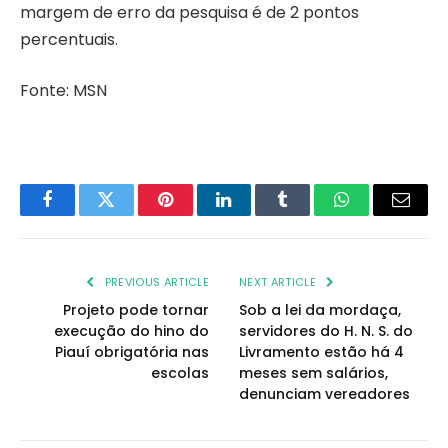
margem de erro da pesquisa é de 2 pontos
percentuais.
Fonte: MSN
Facebook
Twitter
Pinterest
LinkedIn
Tumblr
WhatsApp
Email
PREVIOUS ARTICLE
NEXT ARTICLE
Projeto pode tornar
Sob a lei da mordaça,
execução do hino do
servidores do H. N. S. do
Piauí obrigatória nas
Livramento estão há 4
escolas
meses sem salários,
denunciam vereadores