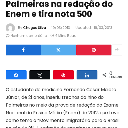
Palmeiras na redação do
Enem e tira nota 500
By
Chagas Silva
19/03/2013
Updated:
19/03/2013
Nenhum comentário
4 Mins Read
0
Compartilhar
Twittar
Pin
Compartilhar
COMPART.
O estudante de medicina Fernando Cesar Maioto
Júnior, de 21 anos, inseriu trechos do hino do
Palmeiras no meio da prova de redação do Exame
Nacional do Ensino Médio (Enem) de 2012, que teve
como tema o “Movimento imigratório para o Brasil