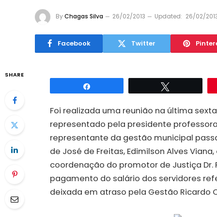
By
Chagas Silva
26/02/2013
Updated:
26/02/201
Facebook
Twitter
Pinter
SHARE
Compartilhar
Twittar
Foi realizada uma reunião na última sexta-
representado pela presidente professora 
representante da gestão municipal passa
de José de Freitas, Edimilson Alves Viana
coordenação do promotor de Justiça Dr. Fl
pagamento do salário dos servidores re
deixada em atraso pela Gestão Ricardo