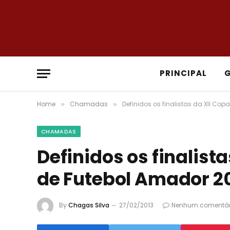
PRINCIPAL
Home
Chamadas
Definidos os finalistas da XII Co
»
»
CHAMADAS
Definidos os finalist
de Futebol Amador 2
By
Chagas Silva
27/02/2013
Nenhum comentár