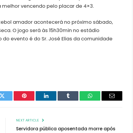
 melhor vencendo pelo placar de 4×3.
futebol amador acontecerá no próximo sábado,
Seca. O jogo será às 15h30min no estádio
ão do evento é do Sr. José Elias da comunidade
k
Twitter
Pinterest
LinkedIn
Tumblr
WhatsApp
Email
NEXT ARTICLE
Servidora pública aposentada morre após