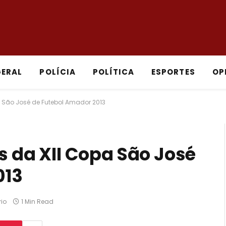
GERAL
POLÍCIA
POLÍTICA
ESPORTES
OP
pa São José de Futebol Amador 2013
as da XII Copa São José
013
io
1 Min Read