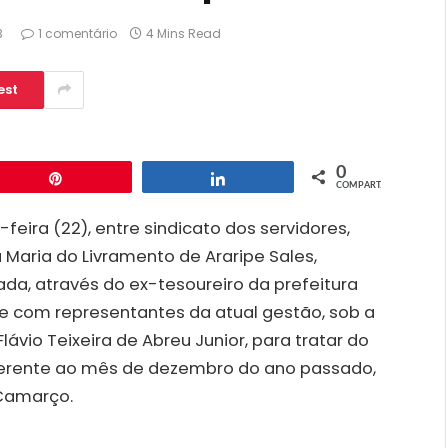
3
1 comentário
4 Mins Read
est
0
Pin
Compartilhar
COMPART.
feira (22), entre sindicato dos servidores,
Maria do Livramento de Araripe Sales,
da, através do ex-tesoureiro da prefeitura
, e com representantes da atual gestão, sob a
ávio Teixeira de Abreu Junior, para tratar do
ferente ao mês de dezembro do ano passado,
 Camarço.