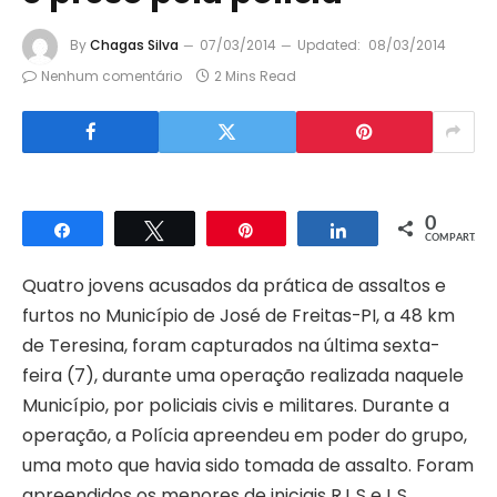
By
Chagas Silva
07/03/2014
Updated:
08/03/2014
Nenhum comentário
2 Mins Read
0
Compartilhar
Twittar
Pin
Compartilhar
COMPART.
Quatro jovens acusados da prática de assaltos e
furtos no Município de José de Freitas-PI, a 48 km
de Teresina, foram capturados na última sexta-
feira (7), durante uma operação realizada naquele
Município, por policiais civis e militares. Durante a
operação, a Polícia apreendeu em poder do grupo,
uma moto que havia sido tomada de assalto. Foram
apreendidos os menores de iniciais R.L.S e L.S,