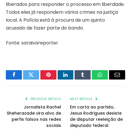
liberados para responder o processo em liberdade.
Todos eles já respondem vários crimes na justiça
local. A Polícia está à procura de um quinto
acusado de fazer parte do bando.
Fonte: saraivareporter
Facebook
Twitter
Pinterest
LinkedIn
Tumblr
WhatsApp
Email
PREVIOUS ARTICLE
NEXT ARTICLE
Jornalista Rachel
Em carta ao partido,
Sheherazade vira alvo de
Jesus Rodrigues desiste
perfis falsos nas redes
de disputar reeleição de
sociais
deputado federal