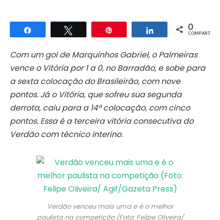
0
Compartilhar
Twittar
Pin
Compartilhar
COMPART.
Com um gol de Marquinhos Gabriel, o Palmeiras
vence o Vitória por 1 a 0, no Barradão, e sobe para
a sexta colocação do Brasileirão, com nove
pontos. Já o Vitória, que sofreu sua segunda
derrota, caiu para a 14ª colocação, com cinco
pontos. Essa é a terceira vitória consecutiva do
Verdão com técnico interino.
Verdão venceu mais uma e é o melhor
paulista na competição (Foto: Felipe Oliveira/