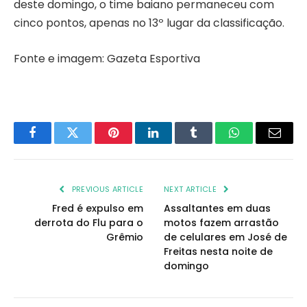
deste domingo, o time baiano permaneceu com
cinco pontos, apenas no 13º lugar da classificação.
Fonte e imagem: Gazeta Esportiva
Facebook
Twitter
Pinterest
LinkedIn
Tumblr
WhatsApp
Email
PREVIOUS ARTICLE
NEXT ARTICLE
Fred é expulso em
Assaltantes em duas
derrota do Flu para o
motos fazem arrastão
Grêmio
de celulares em José de
Freitas nesta noite de
domingo