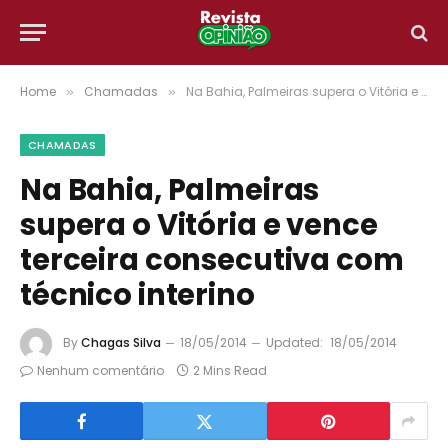
Home
Chamadas
Na Bahia, Palmeiras supera o Vitória e vence terceira consecutiva com técnico interino
»
»
CHAMADAS
Na Bahia, Palmeiras
supera o Vitória e vence
terceira consecutiva com
técnico interino
By
Chagas Silva
18/05/2014
Updated:
18/05/2014
Nenhum comentário
2 Mins Read