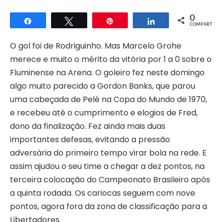
0
Compartilhar
Twittar
Pin
Compartilhar
COMPART.
O gol foi de Rodriguinho. Mas Marcelo Grohe
merece e muito o mérito da vitória por 1 a 0 sobre o
Fluminense na Arena. O goleiro fez neste domingo
algo muito parecido a Gordon Banks, que parou
uma cabeçada de Pelé na Copa do Mundo de 1970,
e recebeu até o cumprimento e elogios de Fred,
dono da finalização. Fez ainda mais duas
importantes defesas, evitando a pressão
adversária do primeiro tempo virar bola na rede. E
assim ajudou o seu time a chegar a dez pontos, na
terceira colocação do Campeonato Brasileiro após
a quinta rodada. Os cariocas seguem com nove
pontos, agora fora da zona de classificação para a
Libertadores.