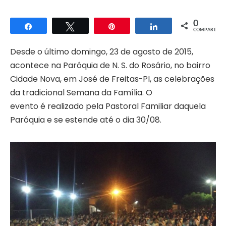
0
Compartilhar
Twittar
Pin
Compartilhar
COMPART.
Desde o último domingo, 23 de agosto de 2015,
acontece na Paróquia de N. S. do Rosário, no bairro
Cidade Nova, em José de Freitas-PI, as celebrações
da tradicional Semana da Família. O
evento
é realizado pela Pastoral Familiar daquela
Paróquia e se estende até o dia 30/08.