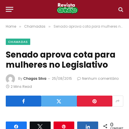
Home
Chamadas
Senado aprova cota para mulheres no Legislativo
»
»
CHAMADAS
Senado aprova cota para
mulheres no Legislativo
By
Chagas Silva
25/08/2015
Nenhum comentário
2 Mins Read
0
Compartilhar
Twittar
Pin
Compartilhar
COMPART.